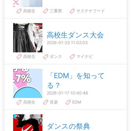
高校生
三重県
サステナフード
高校生ダンス大会
2026-01-23 11:02:03
高校生
ダンス
マイナビ
「EDM」を知って
る？
2026-01-17 10:40:48
高校生
音楽
EDM
ダンスの祭典