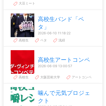
大豆ミート
高校生バンド「ペ
タ」
2026-06-10 11:18:22
高校生
ペタ
浅緋
高校生アートコンペ
2026-06-09 13:00:57
高校生
大阪芸術大学
アートコンペ
噛んで元気プロジェ
クト