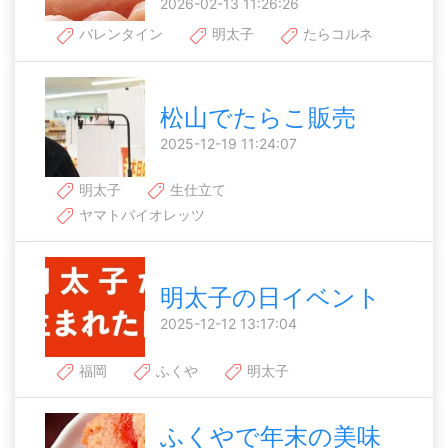
2026-02-13 11:26:26
バレンタイン
明太子
たらコルネ
松山でたらこ販売
2025-12-19 11:24:07
明太子
生仕立て
ヤマトバイオレッツ
明太子の日イベント
2025-12-12 13:17:04
福岡
ふくや
明太子
ふくやで年末の美味