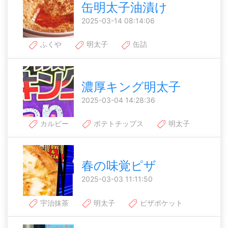
缶明太子油漬け
2025-03-14 08:14:06
ふくや
明太子
缶詰
濃厚キング明太子
2025-03-04 14:28:36
カルビー
ポテトチップス
明太子
春の味覚ピザ
2025-03-03 11:11:50
宇治抹茶
明太子
ピザポケット