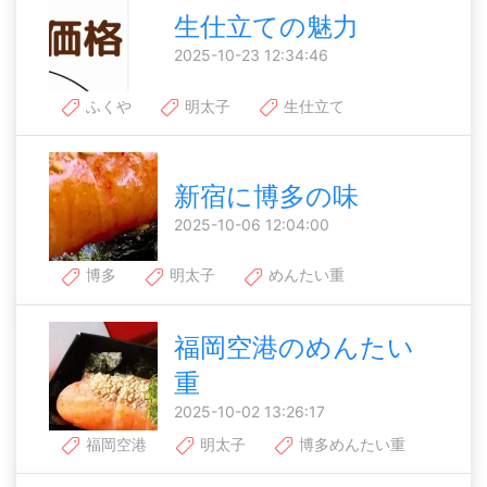
生仕立ての魅力
2025-10-23 12:34:46
ふくや
明太子
生仕立て
新宿に博多の味
2025-10-06 12:04:00
博多
明太子
めんたい重
福岡空港のめんたい
重
2025-10-02 13:26:17
福岡空港
明太子
博多めんたい重