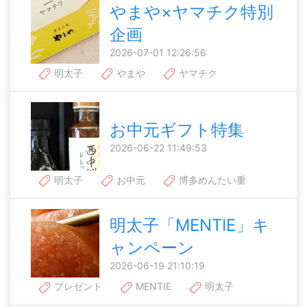
やまや×ヤマチク特別
企画
2026-07-01 12:26:56
明太子
やまや
ヤマチク
お中元ギフト特集
2026-06-22 11:49:53
明太子
お中元
博多めんたい重
明太子「MENTIE」キ
ャンペーン
2026-06-19 21:10:19
プレゼント
MENTIE
明太子