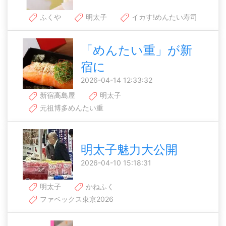
ふくや
明太子
イカす!めんたい寿司
「めんたい重」が新
宿に
2026-04-14 12:33:32
新宿高島屋
明太子
元祖博多めんたい重
明太子魅力大公開
2026-04-10 15:18:31
明太子
かねふく
ファベックス東京2026