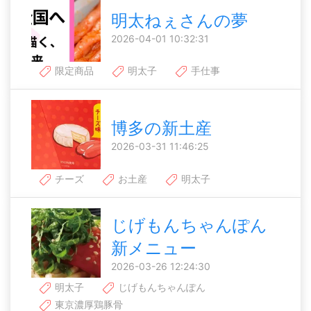
明太ねぇさんの夢
2026-04-01 10:32:31
限定商品
明太子
手仕事
博多の新土産
2026-03-31 11:46:25
チーズ
お土産
明太子
じげもんちゃんぽん
新メニュー
2026-03-26 12:24:30
明太子
じげもんちゃんぽん
東京濃厚鶏豚骨