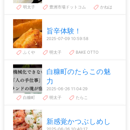
明太子
豊洲市場ドットコム
かねは
旨辛体験！
2025-07-09 10:59:58
ふくや
明太子
BAKE OTTO
白糠町のたらこの魅
力
2025-06-26 11:04:29
白糠町
明太子
たらこ
新感覚かつぶしめし
2025-06-26 10:40:17