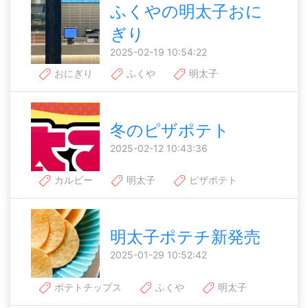
ふくやの明太子おに
ぎり
2025-02-19 10:54:22
おにぎり
ふくや
明太子
冬のピザポテト
2025-02-12 10:43:36
カルビー
明太子
ピザポテト
明太子ポテチ新発売
2025-01-29 10:52:42
ポテトチップス
ふくや
明太子