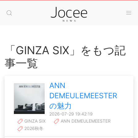
「GINZA SIX」をもつ記
事一覧
ANN
DEMEULEMEESTER
の魅力
2026-07-29 19:42:19
GINZA SIX
ANN DEMEULEMEESTER
2026秋冬