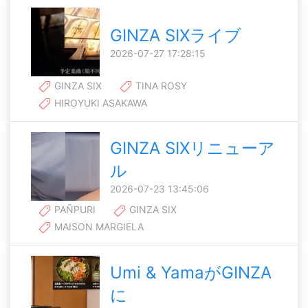
GINZA SIXライブ
2026-07-27 17:28:15
GINZA SIX
TINA ROSY
HIROYUKI ASAKAWA
GINZA SIXリニューア
ル
2026-07-23 13:45:06
PAÑPURI
GINZA SIX
MAISON MARGIELA
Umi & YamaがGINZA
に