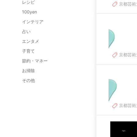
レシピ
京都芸術
100yen
インテリア
占い
エンタメ
子育て
京都芸術
節約・マネー
お掃除
その他
京都芸術