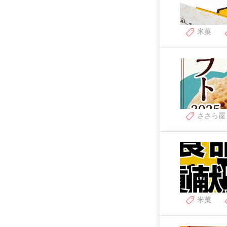
米菓
ささら屋
米菓