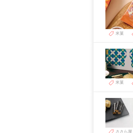
米菓
米菓
ささら屋