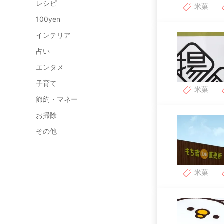
レシピ
米菓
100yen
インテリア
占い
エンタメ
子育て
米菓
節約・マネー
お掃除
その他
米菓