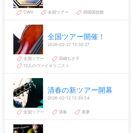
OWV
全国ツアー
両国国技館
全国ツアー開催！
2026-02-27 13:30:27
全国ツアー
高嶋ちさ子
12人のヴァイオリニスト
清春の新ツアー開幕
2026-02-12 13:39:54
全国ツアー
清春
黒夢