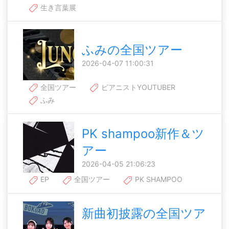
生き言葉展
ふみの全国ツアー
2026-04-07 11:00:31
全国ツアー
ピアニストYOUTUBER
ふみ
PK shampoo新作＆ツ
アー
2026-04-05 21:06:23
EP
全国ツアー
PK SHAMPOO
新曲初披露の全国ツア