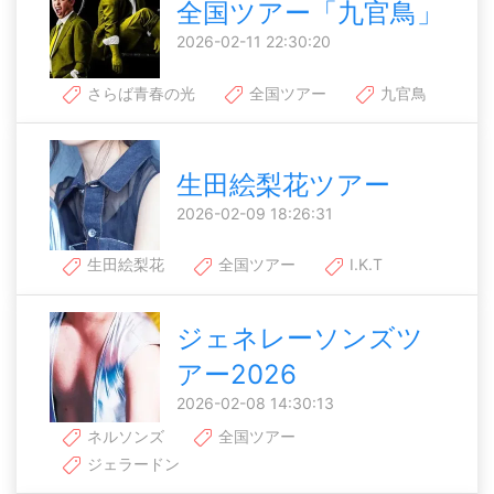
全国ツアー「九官鳥」
2026-02-11 22:30:20
さらば青春の光
全国ツアー
九官鳥
生田絵梨花ツアー
2026-02-09 18:26:31
生田絵梨花
全国ツアー
I.K.T
ジェネレーソンズツ
アー2026
2026-02-08 14:30:13
ネルソンズ
全国ツアー
ジェラードン