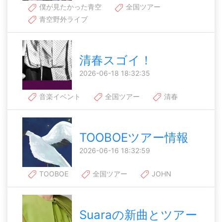
僕が見たかった青空
全国ツアー
青空野外ライブ
清春スゴイ！
2026-06-18 18:32:35
音楽イベント
全国ツアー
清春
TOOBOEツアー情報
2026-06-16 18:32:59
TOOBOE
全国ツアー
JOHN
Suaraの新曲とツアー