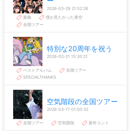
ー
2026-03-29 21:52:26
新曲
僕が見たかった青空
全国ツアー
特別な20周年を祝う
2026-03-21 15:30:21
ベストアルバム
全国ツアー
SPECIALTHANKS
空気階段の全国ツアー
2026-03-17 01:00:32
全国ツアー
空気階段
新作コント