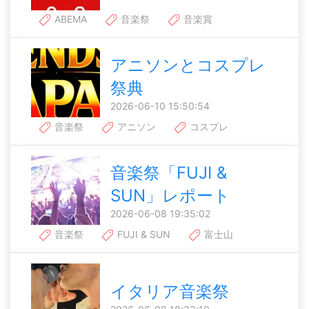
ABEMA
音楽祭
音楽賞
アニソンとコスプレ
祭典
2026-06-10 15:50:54
音楽祭
アニソン
コスプレ
音楽祭「FUJI &
SUN」レポート
2026-06-08 19:35:02
音楽祭
FUJI & SUN
富士山
イタリア音楽祭