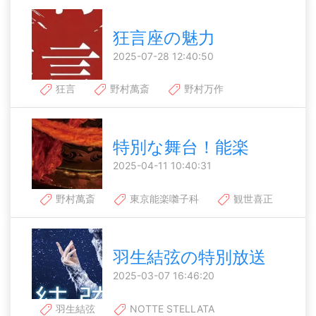
狂言座の魅力
2025-07-28 12:40:50
狂言
野村萬斎
野村万作
特別な舞台！能楽
2025-04-11 10:40:31
野村萬斎
東京能楽囃子科
観世喜正
羽生結弦の特別放送
2025-03-07 16:46:20
羽生結弦
NOTTE STELLATA