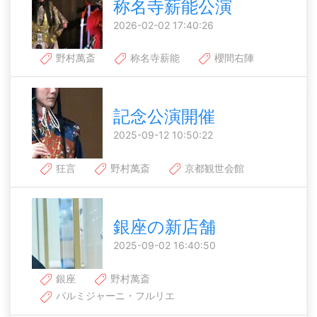
称名寺薪能公演
2026-02-02 17:40:26
野村萬斎
称名寺薪能
櫻間右陣
記念公演開催
2025-09-12 10:50:22
狂言
野村萬斎
京都観世会館
銀座の新店舗
2025-09-02 16:40:50
銀座
野村萬斎
パルミジャーニ・フルリエ