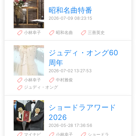
昭和名曲特番
2026-07-09 08:23:15
小林幸子
昭和名曲
三善英史
ジュディ・オング60
周年
2026-07-02 13:27:53
小林幸子
中村雅俊
ジュディ・オング
ショードラアワード
2026
2026-05-28 17:36:56
マイナビ
小林幸子
ショードラ