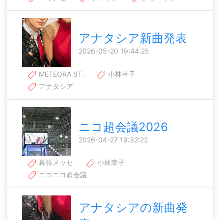
アナタシア新曲発表
2026-05-20 19:44:25
METEORA ST.
小林幸子
アナタシア
ニコ超会議2026
2026-04-27 19:32:22
幕張メッセ
小林幸子
ニコニコ超会議
アナタシアの新曲発