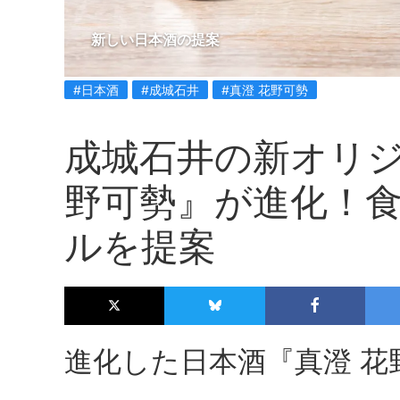
新しい日本酒の提案
#日本酒
#成城石井
#真澄 花野可勢
成城石井の新オリジ
野可勢』が進化！
ルを提案
進化した日本酒『真澄 花