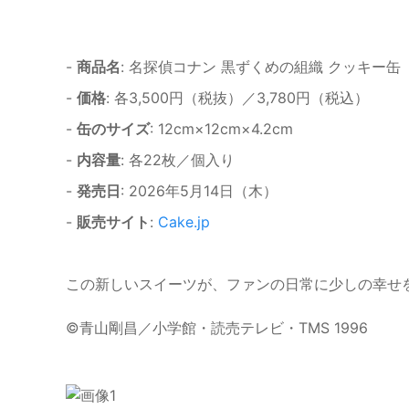
-
商品名
: 名探偵コナン 黒ずくめの組織 クッキー
-
価格
: 各3,500円（税抜）／3,780円（税込）
-
缶のサイズ
: 12cm×12cm×4.2cm
-
内容量
: 各22枚／個入り
-
発売日
: 2026年5月14日（木）
-
販売サイト
:
Cake.jp
この新しいスイーツが、ファンの日常に少しの幸せ
©青山剛昌／小学館・読売テレビ・TMS 1996