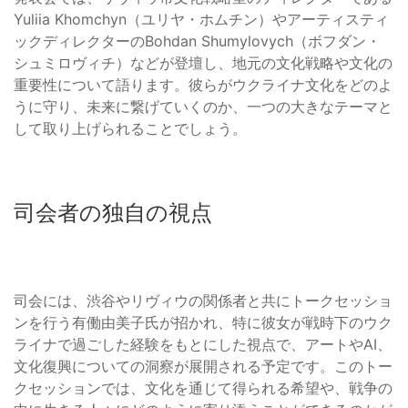
Yuliia Khomchyn（ユリヤ・ホムチン）やアーティスティ
ックディレクターのBohdan Shumylovych（ボフダン・
シュミロヴィチ）などが登壇し、地元の文化戦略や文化の
重要性について語ります。彼らがウクライナ文化をどのよ
うに守り、未来に繋げていくのか、一つの大きなテーマと
して取り上げられることでしょう。
司会者の独自の視点
司会には、渋谷やリヴィウの関係者と共にトークセッショ
ンを行う有働由美子氏が招かれ、特に彼女が戦時下のウク
ライナで過ごした経験をもとにした視点で、アートやAI、
文化復興についての洞察が展開される予定です。このトー
クセッションでは、文化を通じて得られる希望や、戦争の