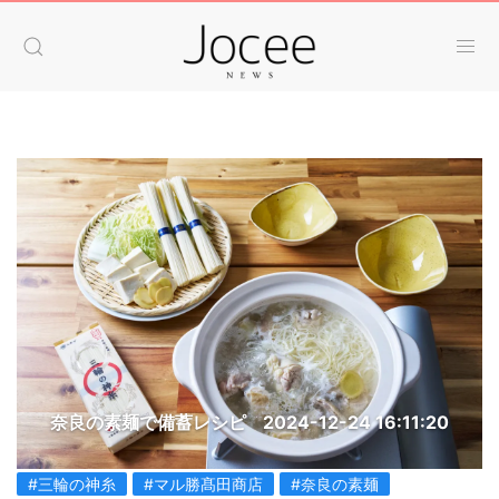
奈良の素麺で備蓄レシピ
2024-12-24 16:11:20
#三輪の神糸
#マル勝髙田商店
#奈良の素麺