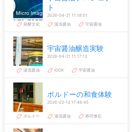
ト
2026-04-21 11:18:01
発酵文化
湯浅醤油
宇宙醤油
宇宙醤油醸造実験
2026-04-21 11:17:13
湯浅醤油
IDDK
宇宙醤油
ボルドーの和食体験
2026-02-12 17:46:45
ボルドー
湯浅醤油
寿司懐石