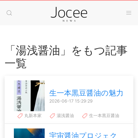
「湯浅醤油」をもつ記事
一覧
生一本黒豆醤油の魅力
2026-06-17 15:29:29
丸新本家
湯浅醤油
生一本黒豆醤油
宇宙醤油プロジェク