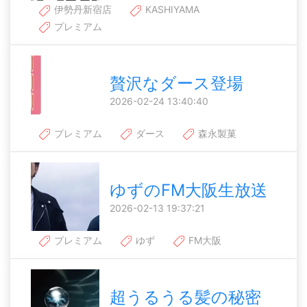
伊勢丹新宿店
KASHIYAMA
プレミアム
贅沢なダース登場
2026-02-24 13:40:40
プレミアム
ダース
森永製菓
ゆずのFM大阪生放送
2026-02-13 19:37:21
プレミアム
ゆず
FM大阪
超うるうる髪の秘密