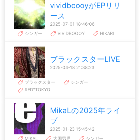
vividboooyがEPリリ
ース
2025-07-01 18:46:06
シンガー
VIVIDBOOOY
HIKARI
ブラックスターLIVE
2025-04-18 21:38:23
ブラックスター
シンガー
RED°TOKYO
MikaLの2025年ライ
ブ
2025-01-23 15:45:42
MIKAL
大国男児
シンガー