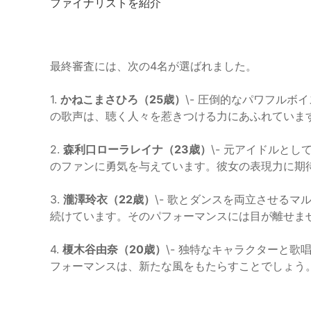
ファイナリストを紹介
最終審査には、次の4名が選ばれました。
1.
かねこまさひろ（25歳）
\- 圧倒的なパワフル
の歌声は、聴く人々を惹きつける力にあふれていま
2.
森利口ローラレイナ（23歳）
\- 元アイドルと
のファンに勇気を与えています。彼女の表現力に期
3.
瀧澤玲衣（22歳）
\- 歌とダンスを両立させる
続けています。そのパフォーマンスには目が離せま
4.
榎木谷由奈（20歳）
\- 独特なキャラクターと
フォーマンスは、新たな風をもたらすことでしょう