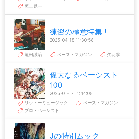
坂上晃一
練習の極意特集！
2025-04-18 11:30:58
亀田誠治
ベース・マガジン
矢花黎
偉大なるベーシスト
100
2025-01-17 11:44:08
リットーミュージック
ベース・マガジン
プロ・ベーシスト
Jの特別ムック