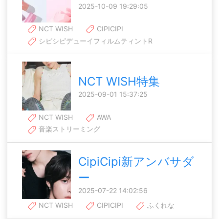
2025-10-09 19:29:05
NCT WISH
CIPICIPI
シピシピデューイフィルムティントR
NCT WISH特集
2025-09-01 15:37:25
NCT WISH
AWA
音楽ストリーミング
CipiCipi新アンバサダ
ー
2025-07-22 14:02:56
NCT WISH
CIPICIPI
ふくれな