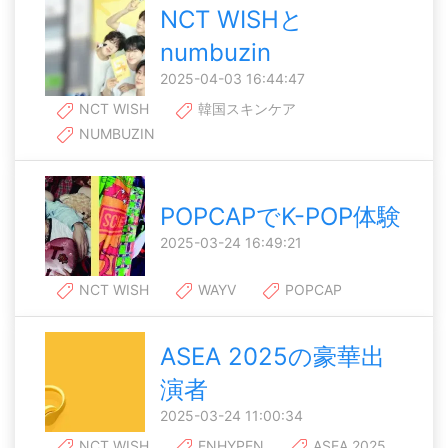
NCT WISHと
numbuzin
2025-04-03 16:44:47
NCT WISH
韓国スキンケア
NUMBUZIN
POPCAPでK-POP体験
2025-03-24 16:49:21
NCT WISH
WAYV
POPCAP
ASEA 2025の豪華出
演者
2025-03-24 11:00:34
NCT WISH
ENHYPEN
ASEA 2025