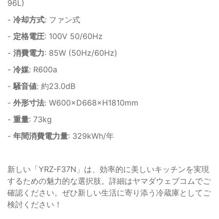
96L)
-
冷却方式
: ファン式
-
定格電圧
: 100V 50/60Hz
-
消費電力
: 85W (50Hz/60Hz)
-
冷媒
: R600a
-
騒音値
: 約23.0dB
-
外形寸法
: W600×D668×H1810mm
-
重量
: 73kg
-
年間消費電力量
: 329kWh/年
新しい「YRZ-F37N」は、効率的に美しいキッチンを実現
するための魅力的な選択肢。詳細はヤマダウェブコムでご
確認ください。ぜひ新しい生活に寄り添う冷蔵庫としてご
検討ください！