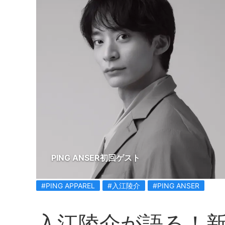
PING ANSER初回ゲスト
#PING APPAREL
#入江陵介
#PING ANSER
入江陵介が語る！新