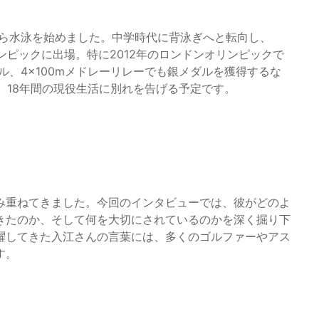
から水泳を始めました。中学時代に背泳ぎへと転向し、
ンピックに出場。特に2012年のロンドンオリンピックで
ダル、4×100mメドレーリレーでも銀メダルを獲得するな
は、18年間の現役生活に別れを告げる予定です。
み重ねてきました。今回のインタビューでは、彼がどのよ
きたのか、そして何を大切にされているのかを深く掘り下
躍してきた入江さんの言葉には、多くのゴルファーやアス
す。