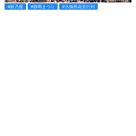
#鈴乃屋
#静岡まつり
#大御所花見行列