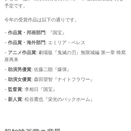
予定です。
今年の受賞作品は以下の通りです。
-
作品賞・邦画部門
: 『国宝』
-
作品賞・海外部門
: エミリア・ペレス
-
アニメ作品賞
: 劇場版『鬼滅の刃』無限城編 第一章 猗窩
座再来
-
助演男優賞
: 佐藤二朗『爆弾』
-
助演女優賞
: 森田望智『ナイトフラワー』
-
監督賞
: 李相日『国宝』
-
新人賞
: 松谷鷹也『栄光のバックホーム』