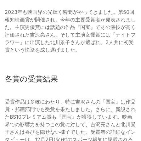
2023年も映画界の光輝く瞬間がやってきました。第50回
報知映画賞が開催され、今年の主要受賞者が発表されまし
た。主演男優賞には話題の作品『国宝』でその演技が高く
評価された吉沢亮さん、そして主演女優賞には『ナイトフ
ラワー』に出演した北川景子さんが選ばれ、2人共に初受
賞という快挙を成し遂げました。
各賞の受賞結果
受賞作品は多岐にわたり、特に吉沢さんの『国宝』は作品
賞・邦画部門でも受賞を果たしました。さらに、新設され
たBS10プレミアム賞も『国宝』が獲得しています。映画
界での影響力を持つこの賞に対して、吉沢亮さんと北川景
子さんは喜びを隠せない様子でした。受賞者の詳細なイン
タビューは、12月2日(火)付のスポーツ報知に掲載される