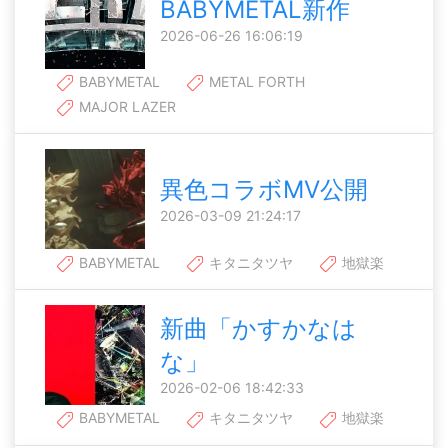
BABYMETAL新作
2026-06-26 16:06:19
BABYMETAL
METAL FORTH
MAJOR LAZER
異色コラボMV公開
2026-03-09 21:24:17
BABYMETAL
キタニタツヤ
地獄楽
新曲「かすかなは
な」
2026-02-06 18:42:33
BABYMETAL
キタニタツヤ
地獄楽