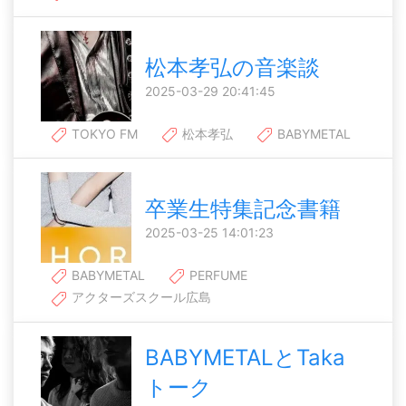
松本孝弘の音楽談
2025-03-29 20:41:45
TOKYO FM
松本孝弘
BABYMETAL
卒業生特集記念書籍
2025-03-25 14:01:23
BABYMETAL
PERFUME
アクターズスクール広島
BABYMETALとTaka
トーク