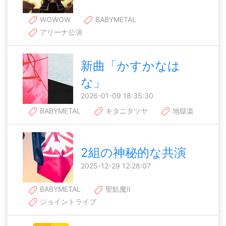
WOWOW
BABYMETAL
アリーナ公演
新曲「かすかなは
な」
2026-01-09 18:35:30
BABYMETAL
キタニタツヤ
地獄楽
2組の神秘的な共演
2025-12-29 12:28:07
BABYMETAL
聖飢魔Ⅱ
ジョイントライブ