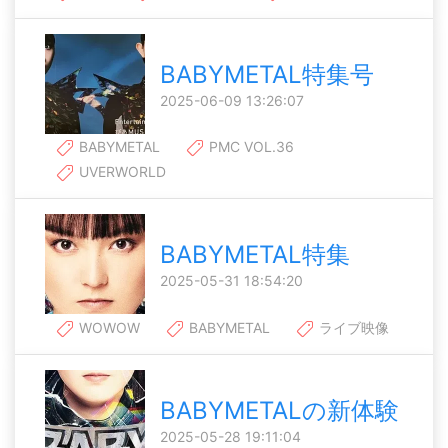
BABYMETAL特集号
2025-06-09 13:26:07
BABYMETAL
PMC VOL.36
UVERWORLD
BABYMETAL特集
2025-05-31 18:54:20
WOWOW
BABYMETAL
ライブ映像
BABYMETALの新体験
2025-05-28 19:11:04