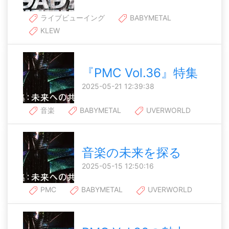
ライブビューイング
BABYMETAL
KLEW
『PMC Vol.36』特集
2025-05-21 12:39:38
音楽
BABYMETAL
UVERWORLD
音楽の未来を探る
2025-05-15 12:50:16
PMC
BABYMETAL
UVERWORLD