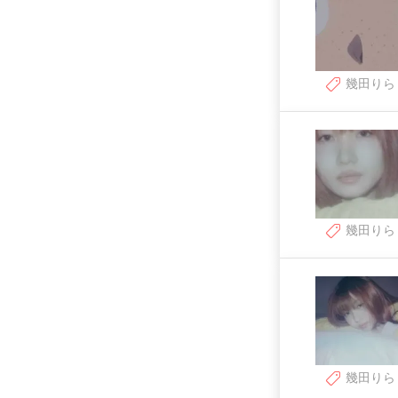
幾田りら
幾田りら
幾田りら