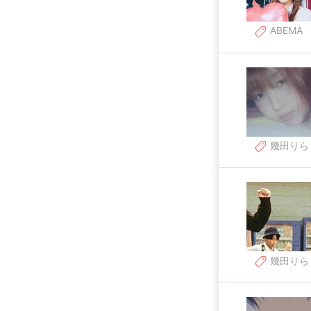
ABEMA
幾田りら
幾田りら