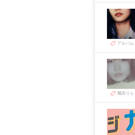
アルバム
幾田りら