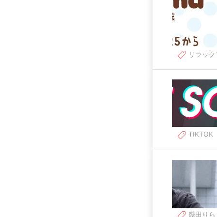
リラック
TIKTOK
幾田りら