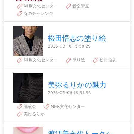
NHK文化センター
音楽講座
春のチャレンジ
松田悟志の塗り絵
2026-03-16 15:58:29
NHK文化センター
塗り絵
松田悟志
美弥るりかの魅力
2026-03-06 18:51:53
講演会
NHK文化センター
美弥るりか
渡辺美奈代トークシ