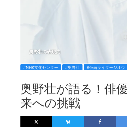
奥野壮の表現力
#NHK文化センター
#奥野壮
#仮面ライダージオウ
奥野壮が語る！俳
来への挑戦