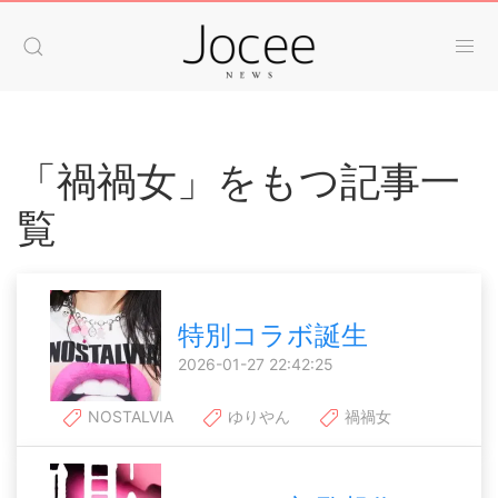
「禍禍女」をもつ記事一
覧
特別コラボ誕生
2026-01-27 22:42:25
NOSTALVIA
ゆりやん
禍禍女