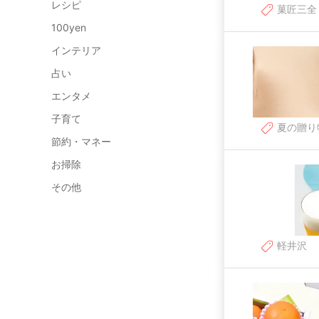
レシピ
菓匠三全
100yen
インテリア
占い
エンタメ
子育て
夏の贈り
節約・マネー
お掃除
その他
軽井沢