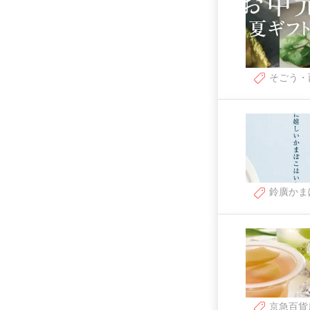
そごう・
鈴廣かま
京急百貨