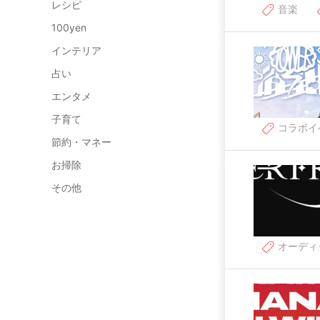
レシピ
音楽
100yen
インテリア
占い
エンタメ
子育て
コラボイ
節約・マネー
お掃除
その他
オーディ