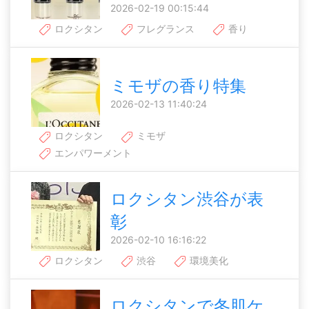
2026-02-19 00:15:44
ロクシタン
フレグランス
香り
ミモザの香り特集
2026-02-13 11:40:24
ロクシタン
ミモザ
エンパワーメント
ロクシタン渋谷が表
彰
2026-02-10 16:16:22
ロクシタン
渋谷
環境美化
ロクシタンで冬肌ケ