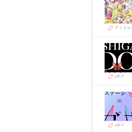
アイドル
UP-T
UP-T