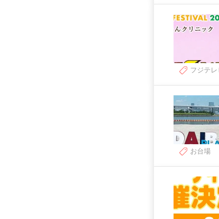
フジテレ
お台場