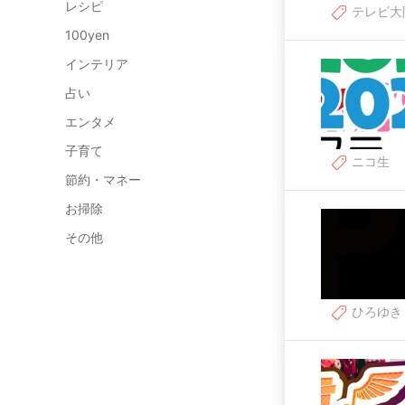
レシピ
テレビ大
100yen
インテリア
占い
エンタメ
子育て
ニコ生
節約・マネー
お掃除
その他
ひろゆき