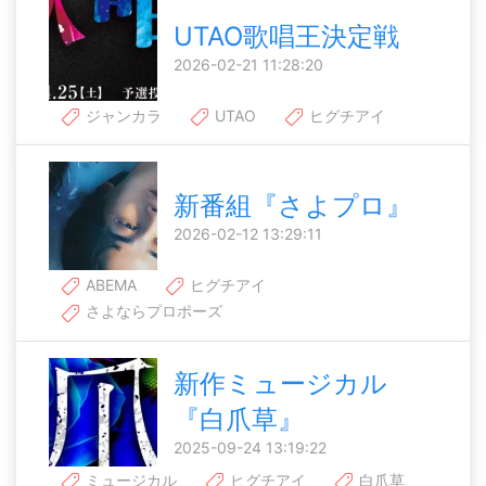
UTAO歌唱王決定戦
2026-02-21 11:28:20
ジャンカラ
UTAO
ヒグチアイ
新番組『さよプロ』
2026-02-12 13:29:11
ABEMA
ヒグチアイ
さよならプロポーズ
新作ミュージカル
『白爪草』
2025-09-24 13:19:22
ミュージカル
ヒグチアイ
白爪草