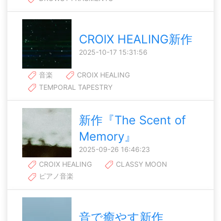
CROIX HEALING新作
2025-10-17 15:31:56
音楽
CROIX HEALING
TEMPORAL TAPESTRY
新作『The Scent of
Memory』
2025-09-26 16:46:23
CROIX HEALING
CLASSY MOON
ピアノ音楽
音で癒やす新作