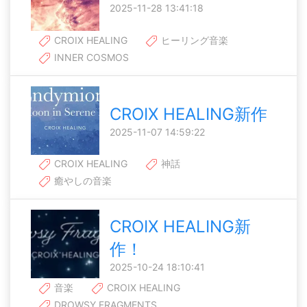
2025-11-28 13:41:18
CROIX HEALING
ヒーリング音楽
INNER COSMOS
CROIX HEALING新作
2025-11-07 14:59:22
CROIX HEALING
神話
癒やしの音楽
CROIX HEALING新
作！
2025-10-24 18:10:41
音楽
CROIX HEALING
DROWSY FRAGMENTS