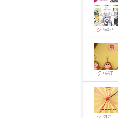
新商品
お菓子
腕時計