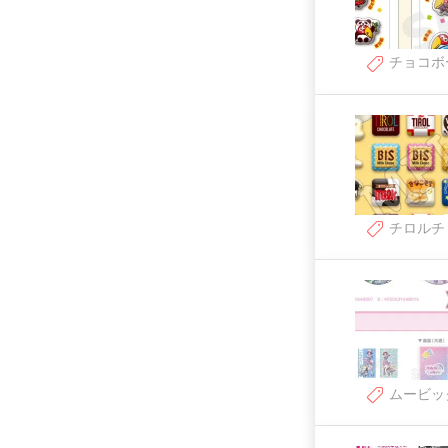
チョコボ
チロルチ
ムービッ