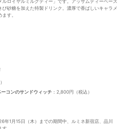
メルロイヤルミルクティー」です。アッサムティーベース
きび砂糖を加えた特製ドリンク。濃厚で香ばしいキャラメ
めます。
！
込）
ベーコンのサンドウィッチ
：2,800円（税込）
）
026年1月15日（木）までの期間中、ルミネ新宿店、品川
ます。