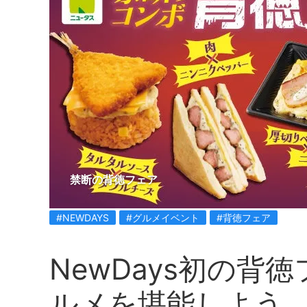
禁断の背徳フェア
#NEWDAYS
#グルメイベント
#背徳フェア
NewDays初の背
ルメを堪能しよう