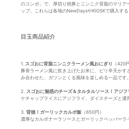
のコンボ」で、厚切り焼豚とニンニク背脂のマリア
ップ。これらは各地のNewDaysやKIOSKで購入
目玉商品紹介
1.
スゴおに背脂ニンニクラーメン風おにぎり
（420
豚骨ラーメン風に炊き上げたお米に、ピリ辛天かす
み合わせた、ガツンとくる風味を楽しめる一品です
2.
スゴおに魅惑のチーズ＆タルタルソース！アジフ
ケチャップライスにアジフライ、ダイスチーズと濃
3.
背徳！ガーリックカルボ飯
（650円）
濃厚なカルボナーラソースとガーリックペッパーラ