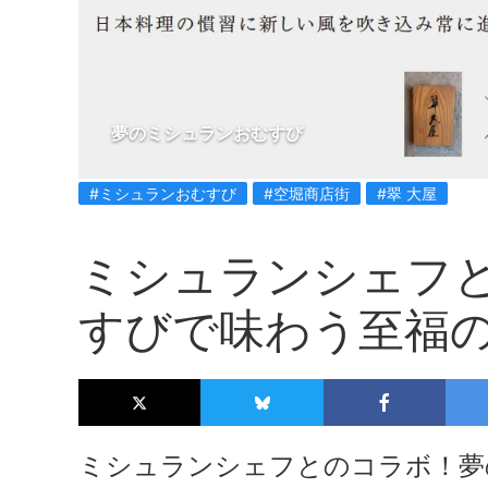
夢のミシュランおむすび
#ミシュランおむすび
#空堀商店街
#翠 大屋
ミシュランシェフ
すびで味わう至福
ミシュランシェフとのコラボ！夢