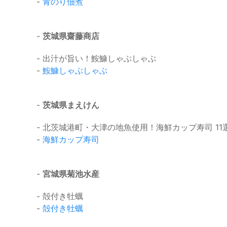
-
青のり佃煮
-
茨城県齋藤商店
- 出汁が旨い！鮟鱇しゃぶしゃぶ
-
鮟鱇しゃぶしゃぶ
-
茨城県まえけん
- 北茨城港町・大津の地魚使用！海鮮カップ寿司 11
-
海鮮カップ寿司
-
宮城県菊池水産
- 殻付き牡蠣
-
殻付き牡蠣