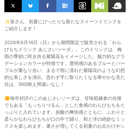
✨皆さん、初夏にぴったりな新たなスイーツドリンクを
ご紹介します！
2026年6月14日（日）から期間限定で販売される「わら
びもちドリンク あじさいソーダ」。このドリンクは、梅
雨の季節に咲き誇る紫陽花をイメージした、魅力的なグラ
デーションカラーが特徴です。透明感のあるブルーとパー
プルが重なり合い、まるで雨に濡れた紫陽花のような幻想
的な美しさを演出。思わず手に取りたくなる華やかな見た
目は、SNS映え間違いなし！
🌼毎年好評のこのあじさいソーダは、甘味処鎌倉の自慢
でもある「もっちりつるん」とした食感のわらびもちをた
っぷりと入れています。炭酸の爽快感とともに、ふわりと
柔らかなわらびもちが口の中で踊り、和と洋の絶妙なミッ
クスを楽しめます。暑さが増してくる初夏のお出かけやシ