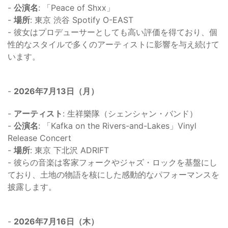
-
公演名
: 「Peace of Shxx」
-
場所
: 東京 渋谷 Spotify O-EAST
- 彼女はプロデューサーとしても高い評価を得ており、個
性的なスタイルで多くのアーティストに影響を与え続けて
います。
-
2026年7月13日（月）
-
アーティスト
: 生祥樂隊（シェンシャン・バンド）
-
公演名
: 「Kafka on the Rivers-and-Lakes」Vinyl
Release Concert
-
場所
: 東京 下北沢 ADRIFT
- 彼らの音楽は客家フォークやジャズ・ロックを基盤にし
ており、土地の物語を核にした感動的なパフォーマンスを
披露します。
-
2026年7月16日（木）