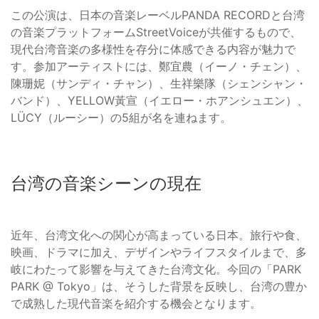
この公演は、日本の音楽レーベルPANDA RECORDと台湾
の音楽プラットフォームStreetVoiceが共催するもので、
現代台湾音楽の多様性を存分に体感できる内容が魅力で
す。参加アーティストには、鄭宜農（イーノ・チェン）、
陳珊妮（サンディ・チャン）、生祥樂隊（シェンシャン・
バンド）、YELLOW黃宣（イエロー・ホアンシュエン）、
LÜCY（ルーシー）の5組が名を連ねます。
台湾の音楽シーンの現在
近年、台湾文化への関心が高まっている日本。旅行や食、
映画、ドラマに加え、デザインやライフスタイルまで、多
岐にわたって影響を与えてきた台湾文化。今回の「PARK
PARK @ Tokyo」は、そうした背景を反映し、台湾の豊か
で成熟した現代音楽を紹介する機会となります。