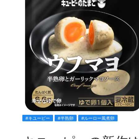
幸せなゆで卵
#キユーピー
#半熟卵
#ルーロー風煮卵