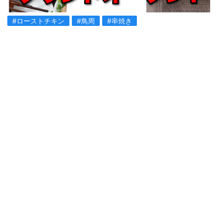
#ローストチキン
#鳥周
#串焼き