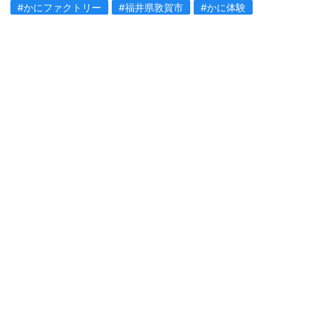
#かにファクトリー
#福井県敦賀市
#かに体験