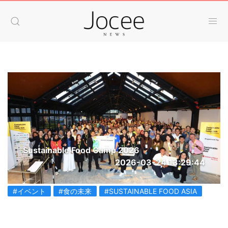
Sustainable Food Camp 2026
2026-03-24 13:29:44
#イベント
#食の未来
#SUSTAINABLE FOOD ASIA