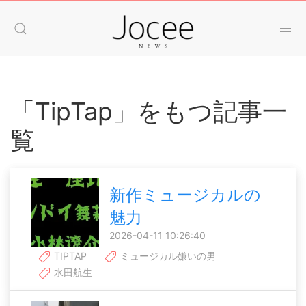
「TipTap」をもつ記事一
覧
新作ミュージカルの
魅力
2026-04-11 10:26:40
TIPTAP
ミュージカル嫌いの男
水田航生