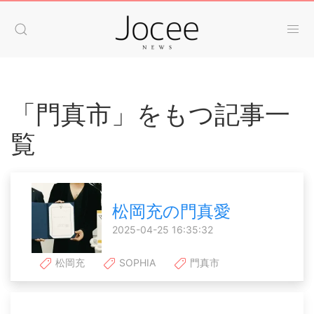
「門真市」をもつ記事一
覧
松岡充の門真愛
2025-04-25 16:35:32
松岡充
SOPHIA
門真市