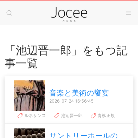
「池辺晋一郎」をもつ記
事一覧
音楽と美術の饗宴
2026-07-24 16:56:45
ルネサンス
池辺晋一郎
青柳正規
サントリーホールの