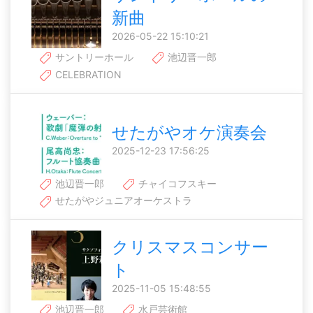
新曲
2026-05-22 15:10:21
サントリーホール
池辺晋一郎
CELEBRATION
せたがやオケ演奏会
2025-12-23 17:56:25
池辺晋一郎
チャイコフスキー
せたがやジュニアオーケストラ
クリスマスコンサー
ト
2025-11-05 15:48:55
池辺晋一郎
水戸芸術館