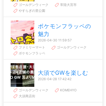
ゴールデンウィーク
常陸大宮市
やすらぎの里公園
ポケモンフラッペの
魅力
2026-04-30 11:59:57
ファミリーマート
ゴールデンウィーク
ポケモンフラッペ
大須でGWを楽しむ
2026-04-28 17:42:42
ゴールデンウィーク
KOMEHYO
大須商店街