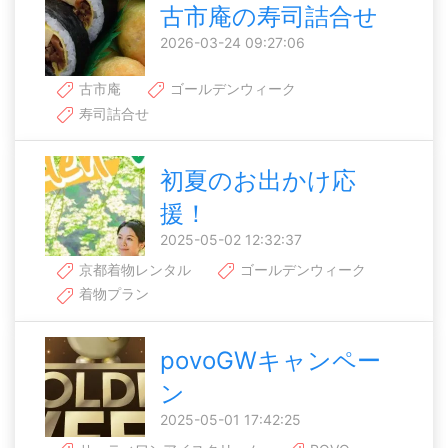
古市庵の寿司詰合せ
2026-03-24 09:27:06
古市庵
ゴールデンウィーク
寿司詰合せ
初夏のお出かけ応
援！
2025-05-02 12:32:37
京都着物レンタル
ゴールデンウィーク
着物プラン
povoGWキャンペー
ン
2025-05-01 17:42:25