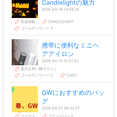
Candlelightの魅力
2026-04-16 14:56:24
音楽体験
CANDLELIGHT
ゴールデンウィーク
携帯に便利なミニヘ
アアイロン
2026-04-14 10:51:52
楽天お買い物マラソン
ゴールデンウィーク
CHI01
GWにおすすめのバッ
グ
2026-04-07 08:34:27
ラクサス
ブランドバッグ