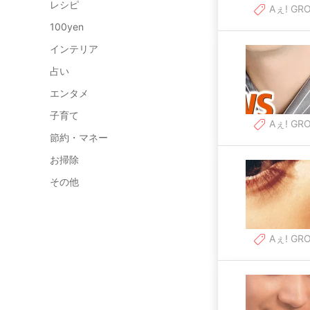
レシピ
Aぇ! GR
100yen
インテリア
占い
エンタメ
子育て
Aぇ! GR
節約・マネー
お掃除
その他
Aぇ! GR